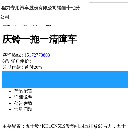
首页
产品中心
庆铃一拖一清障车
程力专用汽车股份有限公司销售十七分
公司
庆铃一拖一清障车
咨询热线 :
15172778803
6条
客户评价 :
分期付款 : 首付20%
产品配置
详细说明
公告参数
常见问题
主要配置：五十铃4KH1CN5LS发动机国五排放98马力，五十