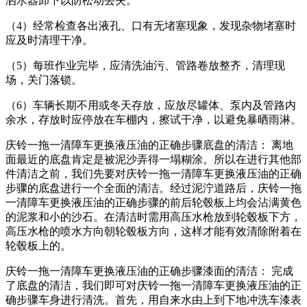
洒水器卸下以防松动丢失。
（4）经常检查各出液孔、口有无堵塞现象，发现杂物堵塞时
应及时清理干净。
（5）每班作业完毕，应清洗油污、管路卷放整齐，清理现
场，关门落锁。
（6）车辆长期不用或冬天存放，应放尽罐体、泵内及管路内
余水，存放时应停放在车棚内，擦试干净，以避免暴晒雨淋。
庆铃一拖一清障车更换液压油的正确步骤底盘的清洁： 离地
面最近的底盘肯定是被泥沙弄得一塌糊涂。所以在进行其他部
件清洁之前，我们先要对庆铃一拖一清障车更换液压油的正确
步骤的底盘进行一个全面的清洁。经过泥泞道路后，庆铃一拖
一清障车更换液压油的正确步骤的前后轮毂板上均会沾满黄色
的泥浆和小的沙石。在清洁时需用高压水枪放到轮毂板下方，
高压水枪的喷水方向朝轮毂板方向，这样才能有效清除附着在
轮毂板上的。
庆铃一拖一清障车更换液压油的正确步骤漆面的清洁： 完成
了底盘的清洁，我们即可对庆铃一拖一清障车更换液压油的正
确步骤车身进行清洗。首先，用自来水由上到下地冲洗车漆表