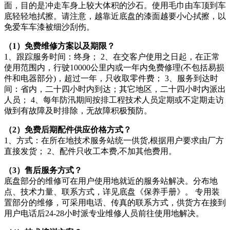
面，目的是冲走车身上较大体积的沙石。使用毛巾由车顶到车
底轻轻地拭擦。请注意，越靠近底盘的漆面越要小心拭擦，以
免爱车车漆被细沙刮伤。
（1）免费维修方案以及期限？
1、跟踪服务时间：终身； 2、在交客户使用之日起，在正常
使用范围内，行驶10000公里内或一年内免费修理(不包括易损
件和电器部分)，超过一年，只收取零件费； 3、服务到达时
间：省内，二十四小时内到达；其它地区，二十四小时内派出
人员； 4、每年防汛期间按排工程技术人员定期或不定期走访
做到有故障及时排除，无故障积极预防。
（2）免费后期配件供应价格方式？
1、方式：在所在地技术服务站统一供货,根据用户要求由厂方
直接发货； 2、配件只收工本费,不加其他费用。
（3）售后服务方式？
底盘部分的维修可在用户使用地就近的服务站解决。分布地
点、技术力量、联系方式，详见底盘《保养手册》。 专用装
置部分的维修，可采用电话、传真的联系方式，供货方在接到
用户电话后24-28小时派专业维修人员前往使用地解决。