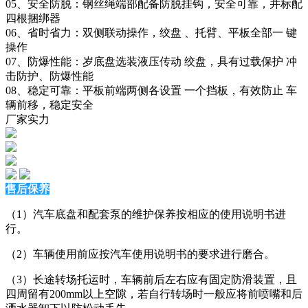
05、安全防脱：钢丝绳端部配备防脱挂钩，安全可靠，并标配
四根捆绑器
06、省时省力：双侧联动操作，绞盘 、托臂、平板全部一 键
操作
07、防爆性能：岁底盘选装液压传动 绞盘，具有过载保护 冲
击防护、防爆性能
08、稳定可靠：平板前端两侧各设置 一个挡板，有效防止 车
辆前移，稳定安全
厂家实力
售后保养
（1）汽车底盘和配套泵的维护保养按相应的使用说明书进
行。
（2）车辆使用前应按汽车使用说明书的要求进行磨合。
（3）长途转场托运时，车辆前后左右应有固定防滑装置，且
四周留有200mm以上空隙，若自行转场时一般应将前喷嘴和后