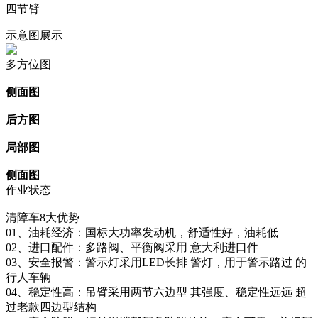
四节臂
示意图展示
多方位图
侧面图
后方图
局部图
侧面图
作业状态
清障车8大优势
01、油耗经济：国标大功率发动机，舒适性好，油耗低
02、进口配件：多路阀、平衡阀采用 意大利进口件
03、安全报警：警示灯采用LED长排 警灯，用于警示路过 的
行人车辆
04、稳定性高：吊臂采用两节六边型 其强度、稳定性远远 超
过老款四边型结构