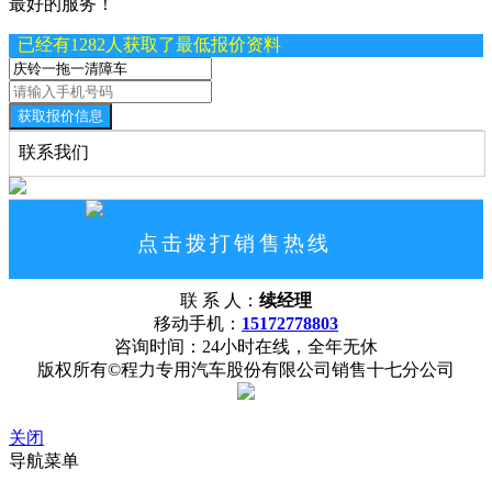
最好的服务！
已经有1282人获取了最低报价资料
获取报价信息
联系我们
点击拨打销售热线
15172778803
联 系 人：
续经理
网站首页
公司概况
联系我们
移动手机：
15172778803
咨询时间：24小时在线，全年无休
版权所有©程力专用汽车股份有限公司销售十七分公司
关闭
导航菜单