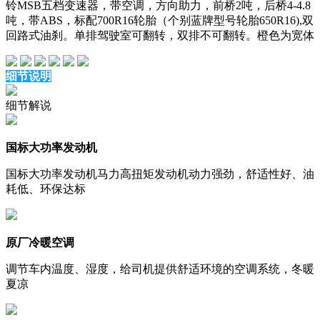
铃MSB五档变速器，带空调，方向助力，前桥2吨，后桥4-4.8
吨，带ABS，标配700R16轮胎（个别蓝牌型号轮胎650R16),双
回路式油刹。单排驾驶室可翻转，双排不可翻转。橙色为宽体
细节说明
细节解说
国标大功率发动机
国标大功率发动机马力高扭矩发动机动力强劲，舒适性好、油
耗低、环保达标
原厂冷暖空调
调节车内温度、湿度，给司机提供舒适环境的空调系统，冬暖
夏凉