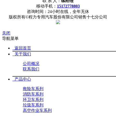
15172778803
联 系 人：
续经理
网站首页
公司概况
联系我们
移动手机：
15172778803
咨询时间：24小时在线，全年无休
版权所有©程力专用汽车股份有限公司销售十七分公司
关闭
导航菜单
返回首页
关于我们
公司概况
联系我们
产品中心
救险车系列
消防车系列
环卫车系列
垃圾车系列
高空作业车系列