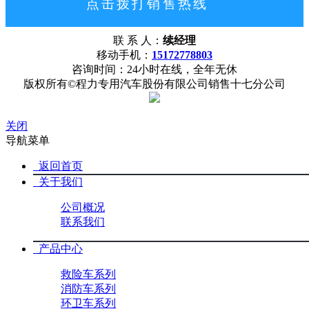
点击拨打销售热线
15172778803
联 系 人：
续经理
网站首页
公司概况
联系我们
移动手机：
15172778803
咨询时间：24小时在线，全年无休
版权所有©程力专用汽车股份有限公司销售十七分公司
关闭
导航菜单
返回首页
关于我们
公司概况
联系我们
产品中心
救险车系列
消防车系列
环卫车系列