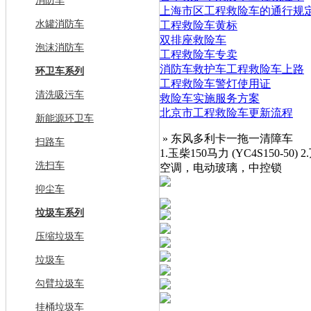
消防车
上海市区工程救险车的通行规
水罐消防车
工程救险车黄标
双排座救险车
泡沫消防车
工程救险车专卖
消防车救护车工程救险车上路
环卫车系列
工程救险车警灯使用证
清洗吸污车
救险车实施服务方案
北京市工程救险车更新流程
新能源环卫车
» 东风多利卡一拖一清障车
扫路车
1.玉柴150马力 (YC4S150-
洗扫车
空调，电动玻璃，中控锁
抑尘车
垃圾车系列
压缩垃圾车
垃圾车
勾臂垃圾车
挂桶垃圾车