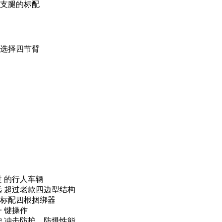
支腿的标配
可选择四节臂
过 的行人车辆
远 超过老款四边型结构
并标配四根捆绑器
 键操作
护 冲击防护、防爆性能