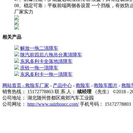
08、稳定可靠：平板前端两侧各设置 一个挡板，有效防
厂家实力
相关产品
解放一拖二清障车
陕汽前四后八拖吊分离清障车
东风多利卡全落地清障车
庆铃一拖一清障车
东风多利卡一拖一清障车
网站首页 -
救险车厂家
-
产品中心
-
救险车
-
救险车图片
-
救险
销售热线： 15172778803 联 系 人：
续经理
（先生） ©2018
公司地址： 湖北随州曾都区南郊汽车工业园
公司网址：
http://www.suizhoucc.com/
手机号码： 15172778803