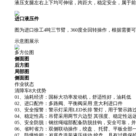
液压支腿左右上下均可伸缩，跨距大，稳定安全，属于前
进口液压件
图为进口徐工4吨三节臂，360度全回转操作，根据需要
示意图展示
多方位图
侧面图
后方图
局部图
侧面图
作业状态
清障车8大优势
01、油耗经济：国标大功率发动机，舒适性好，油耗低
02、进口配件：多路阀、平衡阀采用 意大利进口件
03、安全报警：警示灯采用LED长排 警灯，用于警示路
04、稳定性高：吊臂采用两节六边型 其强度、稳定性远
05、安全防脱：钢丝绳端部配备防脱挂钩，安全可靠，
06、省时省力：双侧联动操作，绞盘 、托臂、平板全部一
07、防爆性能：岁底盘选装液压传动 绞盘，具有过载保