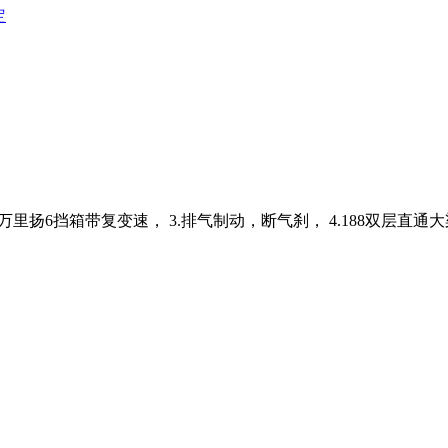
定
50) 2.万里扬6挡箱带复变速， 3.排气制动，断气刹， 4.188双层直通大梁