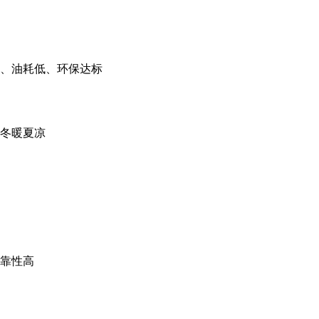
、油耗低、环保达标
冬暖夏凉
靠性高