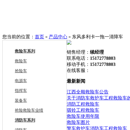
您当前的位置：
首页
»
产品中心
» 东风多利卡一拖一清障车
救险车系列
销售经理：
续经理
联系电话：
15172778803
救险车
移动手机：
15172778803
在线客服：
抢险车
电源车
最新新闻
指挥车
江西全顺救险车公告
关于消防车救护车工程救险车
装备车
消防工程救险车
骐铃工程救险车
抢险救险车业绩
救险车使用年限
消防车系列
救险车图片
警车救护车消防车工程救险车