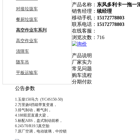
产品名称：
东风多利卡一拖一
对接垃圾车
销售经理：
续经理
移动手机：
15172778803
餐厨垃圾车
联系电话：
15172778803
高空作业车系列
在线客服：
浏览次数：716
高空作业车
短信询价
清障车
产品说明
厂家实力
随车吊
常见问题
平板运输车
购车流程
分期付款
公告参数
1.玉柴150马力 (YC4S150-50)
2.万里扬6挡箱带复变速，
3.排气制动，断气刹，
4.188双层直通大梁，
5.标配ABS，盘式制动前桥，
6.245/70/R19.5真空胎
7.原厂空调，电动玻璃，中控锁