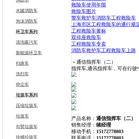
消防车
救险车使用年限
水罐消防车
救险车图片
警车救护车消防车工程救险车
泡沫消防车
上海市区工程救险车的通行规
工程救险车黄标
环卫车系列
双排座救险车
清洗吸污车
工程救险车专卖
消防车救护车工程救险车上路
新能源环卫车
» 通信指挥车（二）
扫路车
指挥车,通讯指挥车，可在行
洗扫车
抑尘车
垃圾车系列
压缩垃圾车
垃圾车
产品名称：
通信指挥车（二）
销售经理：
续经理
勾臂垃圾车
移动手机：
15172778803
挂桶垃圾车
联系电话：
15172778803