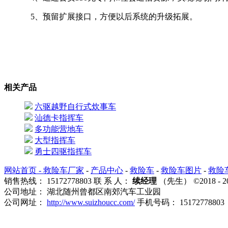
5、预留扩展接口，方便以后系统的升级拓展。
相关产品
六驱越野自行式炊事车
汕德卡指挥车
多功能营地车
大型指挥车
勇士四驱指挥车
网站首页 -
救险车厂家
-
产品中心
-
救险车
-
救险车图片
-
救险
销售热线： 15172778803 联 系 人：
续经理
（先生） ©2018
公司地址： 湖北随州曾都区南郊汽车工业园
公司网址：
http://www.suizhoucc.com/
手机号码： 15172778803