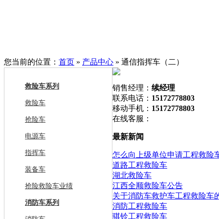
您当前的位置：
首页
»
产品中心
» 通信指挥车（二）
救险车系列
销售经理：
续经理
联系电话：
15172778803
救险车
移动手机：
15172778803
在线客服：
抢险车
电源车
最新新闻
指挥车
怎么向上级单位申请工程救险
道路工程救险车
装备车
湖北救险车
江西全顺救险车公告
抢险救险车业绩
关于消防车救护车工程救险车
消防车系列
消防工程救险车
骐铃工程救险车