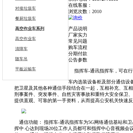
在线客服：
对接垃圾车
浏览次数：2010
短信询价
餐厨垃圾车
产品说明
高空作业车系列
厂家实力
高空作业车
常见问题
购车流程
清障车
分期付款
随车吊
公告参数
平板运输车
指挥车-通讯指挥车，可在
车内选装设备柜及部分通信设
把卫星及其他各种通信手段结合在一起，互相补充、互相
刑事案件、突发事件、自然灾害事故和重特大安全保卫、
提供直观、可靠的第一手资料，从而提高公安机关快速反
通信功能： 指挥车-通讯指挥车为5G网络通信基站和
挥中 心达到现场20位工作人员都可和指挥中心音视频会