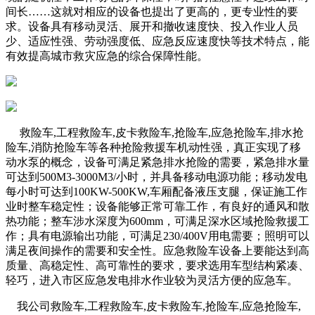
间长……这就对相应的设备也提出了更高的，更专业性的要
求。设备具有移动灵活、展开和撤收速度快、投入作业人员
少、适应性强、劳动强度低、应急反应速度快等技术特点，能
有效提高城市救灾应急的综合保障性能。
救险车,工程救险车,皮卡救险车,抢险车,应急抢险车,排水抢
险车,消防抢险车等各种抢险救援车
机动性强，真正实现了移
动水泵的概念，设备可满足紧急排水抢险的需要，紧急排水量
可达到500M3-3000M3/小时，并具备移动电源功能；移动发电
每小时可达到100KW-500KW,车厢配备液压支腿，保证施工作
业时整车稳定性；设备能够正常可靠工作，有良好的通风和散
热功能；整车涉水深度为600mm，可满足深水区域抢险救援工
作；具有电源输出功能，可满足230/400V用电需要；照明可以
满足夜间操作的需要和安全性。
应急救险车设备上要能达到高
质量、高稳定性、高可靠性的要求，要求选用车型结构紧凑、
轻巧，进入市区应急发电排水作业较为灵活方便的应急车。
我公司救险车,工程救险车,皮卡救险车,抢险车,应急抢险车,