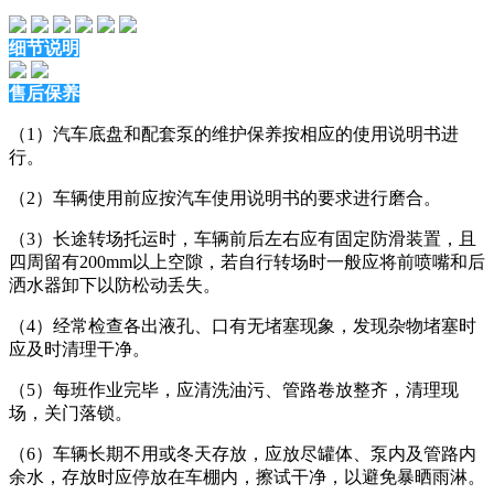
细节说明
售后保养
（1）汽车底盘和配套泵的维护保养按相应的使用说明书进
行。
（2）车辆使用前应按汽车使用说明书的要求进行磨合。
（3）长途转场托运时，车辆前后左右应有固定防滑装置，且
四周留有200mm以上空隙，若自行转场时一般应将前喷嘴和后
洒水器卸下以防松动丢失。
（4）经常检查各出液孔、口有无堵塞现象，发现杂物堵塞时
应及时清理干净。
（5）每班作业完毕，应清洗油污、管路卷放整齐，清理现
场，关门落锁。
（6）车辆长期不用或冬天存放，应放尽罐体、泵内及管路内
余水，存放时应停放在车棚内，擦试干净，以避免暴晒雨淋。