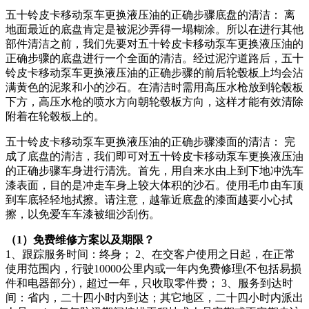
五十铃皮卡移动泵车更换液压油的正确步骤底盘的清洁： 离
地面最近的底盘肯定是被泥沙弄得一塌糊涂。所以在进行其他
部件清洁之前，我们先要对五十铃皮卡移动泵车更换液压油的
正确步骤的底盘进行一个全面的清洁。经过泥泞道路后，五十
铃皮卡移动泵车更换液压油的正确步骤的前后轮毂板上均会沾
满黄色的泥浆和小的沙石。在清洁时需用高压水枪放到轮毂板
下方，高压水枪的喷水方向朝轮毂板方向，这样才能有效清除
附着在轮毂板上的。
五十铃皮卡移动泵车更换液压油的正确步骤漆面的清洁： 完
成了底盘的清洁，我们即可对五十铃皮卡移动泵车更换液压油
的正确步骤车身进行清洗。首先，用自来水由上到下地冲洗车
漆表面，目的是冲走车身上较大体积的沙石。使用毛巾由车顶
到车底轻轻地拭擦。请注意，越靠近底盘的漆面越要小心拭
擦，以免爱车车漆被细沙刮伤。
（1）免费维修方案以及期限？
1、跟踪服务时间：终身； 2、在交客户使用之日起，在正常
使用范围内，行驶10000公里内或一年内免费修理(不包括易损
件和电器部分)，超过一年，只收取零件费； 3、服务到达时
间：省内，二十四小时内到达；其它地区，二十四小时内派出