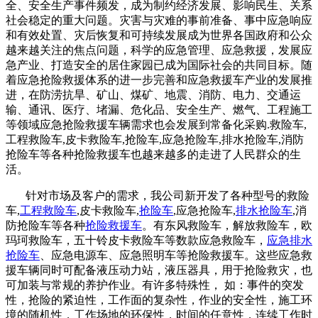
全、安全生产事件频发，成为制约经济发展、影响民生、关系
社会稳定的重大问题。灾害与灾难的事前准备、事中应急响应
和有效处置、灾后恢复和可持续发展成为世界各国政府和公众
越来越关注的焦点问题，科学的应急管理、应急救援，发展应
急产业、打造安全的居住家园已成为国际社会的共同目标。随
着应急抢险救援体系的进一步完善和应急救援车产业的发展推
进，在防涝抗旱、矿山、煤矿、地震、消防、电力、交通运
输、通讯、医疗、堵漏、危化品、安全生产、燃气、工程施工
等领域应急抢险救援车辆需求也会发展到常备化采购.救险车,
工程救险车,皮卡救险车,抢险车,应急抢险车,排水抢险车,消防
抢险车等各种抢险救援车也越来越多的走进了人民群众的生
活。
针对市场及客户的需求，我公司新开发了各种型号的救险
车,
工程救险车
,皮卡救险车,
抢险车
,应急抢险车,
排水抢险车
,消
防抢险车等各种
抢险救援车
。有东风救险车，解放救险车，欧
玛珂救险车，五十铃皮卡救险车等数款应急救险车，
应急排水
抢险车
、应急电源车、应急照明车等抢险救援车。这些应急救
援车辆同时可配备液压动力站，液压器具，用于抢险救灾，也
可加装与常规的养护作业。有许多特殊性， 如：事件的突发
性，抢险的紧迫性，工作面的复杂性，作业的安全性，施工环
境的随机性，工作场地的环保性，时间的任意性，连续工作时