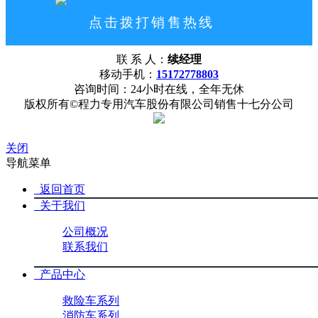
点击拨打销售热线
15172778803
联 系 人：
续经理
网站首页
公司概况
联系我们
移动手机：
15172778803
咨询时间：24小时在线，全年无休
版权所有©程力专用汽车股份有限公司销售十七分公司
关闭
导航菜单
返回首页
关于我们
公司概况
联系我们
产品中心
救险车系列
消防车系列