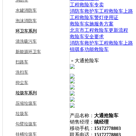
消防车
工程救险车专卖
水罐消防车
消防车救护车工程救险车上路
工程救险车警灯使用证
泡沫消防车
救险车实施服务方案
北京市工程救险车更新流程
环卫车系列
救险车安全要求
清洗吸污车
消防车救护车工程救险车上路
锐骐多功能救险车
新能源环卫车
» 大通抢险车
扫路车
洗扫车
抑尘车
垃圾车系列
压缩垃圾车
垃圾车
产品名称：
大通抢险车
销售经理：
续经理
勾臂垃圾车
移动手机：
15172778803
挂桶垃圾车
联系电话：
15172778803