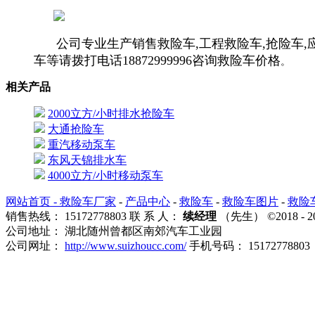
公司专业生产销售救险车,工程救险车,抢险车,
车等请拨打电话18872999996咨询救险车价格
。
相关产品
2000立方/小时排水抢险车
大通抢险车
重汽移动泵车
东风天锦排水车
4000立方/小时移动泵车
网站首页 -
救险车厂家
-
产品中心
-
救险车
-
救险车图片
-
救险
销售热线： 15172778803 联 系 人：
续经理
（先生） ©2018
公司地址： 湖北随州曾都区南郊汽车工业园
公司网址：
http://www.suizhoucc.com/
手机号码： 15172778803