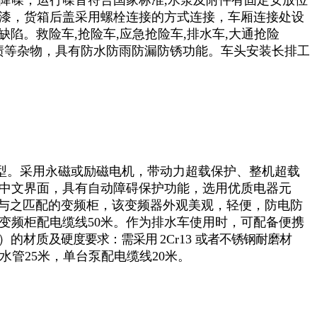
降噪，运行噪音符合国家标准,水泵及附件有固定安放位
漆，货箱后盖采用螺栓连接的方式连接，车厢连接处设
缺陷。救险车,抢险车,应急抢险车,排水车,大通抢险
 水渍等杂物，具有防水防雨防漏防锈功能。
车头安装长排工
型。
采用永磁或励磁电
机，带动力超载保护、整机超载
中文界面，具有自动障碍保护功能，选用优质电器元
与之匹配的变频柜，该变频器外观美观，轻便，防电防
变频柜配电缆线50米。作为排水车使用时，可配备便携
）
的材质
及硬度要求：需采用
2Cr13
或者不锈钢耐磨材
水管25米，单台泵配电缆线20米。