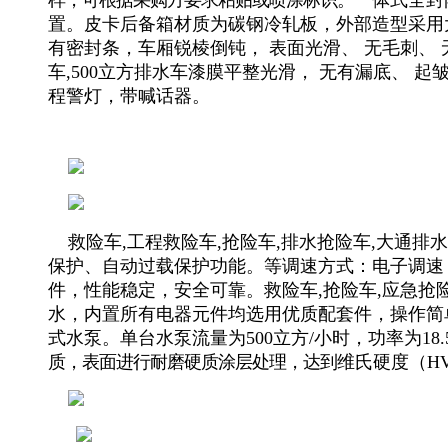
样，可根据采购方要求粘贴或喷涂标识。
一体式全封
置。
皮卡后备箱材质为碳钢冷轧板，外部造型采用
有密封条，车厢锐棱倒钝， 表面光滑、 无毛刺、 
车,500立方排水车漆膜平整光滑， 无有漏底、 
程警灯，带喊话器。
救险车,工程救险车,抢险车,排水抢险车,大通排
保护、自动过载保护功能。等
调速方式：电子调速
件，性能稳定，安全可靠。救险车,抢险车,应急抢险车
水，内置所有电器元件均选用优质配套件，操作简
式水泵。
单台水泵流量为500立方/小时，功率为18.
质，表面进行耐磨硬质涂层处理，达到
维氏硬度（
H