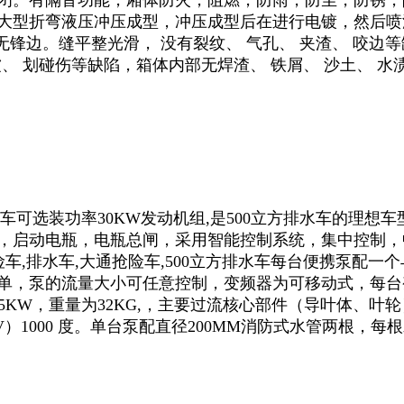
闭。有隔音功能，厢体防火，阻燃，防雨，防尘，防锈，
大型折弯液压冲压成型，冲压成型后在进行电镀，然后喷
无锋边。缝平整光滑， 没有裂纹、 气孔、 夹渣、 咬边等
起皱、 划碰伤等缺陷，箱体内部无焊渣、 铁屑、 沙土、
水车可选装
功率
30KW发动机组,是500立方排水车的理想车
，启动电瓶，电瓶总闸，采用智能控制系统，集中控制，
,排水车,大通抢险车,500立方排水车
每台便携泵配一个
单，泵的流量大小可任意控制，变频器为可移动式，每台
5KW，重量为32KG,，
主要过流核心部件
（导叶体、叶轮
V
）
1000
度。
单台泵配直径200MM消防式水管两根，每根