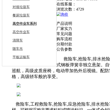
在线客服：
对接垃圾车
浏览次数：4729
短信询价
餐厨垃圾车
产品说明
高空作业车系列
厂家实力
高空作业车
常见问题
购车流程
清障车
分期付款
随车吊
公告参数
平板运输车
救险车,抢险车,排水抢
式钢板弹簧非独立悬架。
自
巡航，高级皮质座椅，电动带加热外后视镜。配防
格
，高级轿车般的享受。
救险车,工程救险车,抢险车,应急抢险车,排水抢