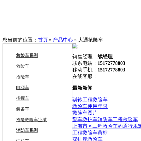
您当前的位置：
首页
»
产品中心
» 大通抢险车
救险车系列
销售经理：
续经理
联系电话：
15172778803
救险车
移动手机：
15172778803
在线客服：
抢险车
电源车
最新新闻
指挥车
骐铃工程救险车
救险车使用年限
装备车
救险车图片
警车救护车消防车工程救险车
抢险救险车业绩
上海市区工程救险车的通行规
消防车系列
工程救险车黄标
双排座救险车