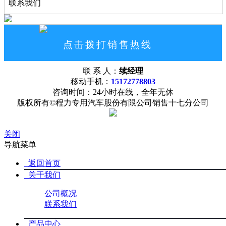
联系我们
点击拨打销售热线
15172778803
联 系 人：
续经理
网站首页
公司概况
联系我们
移动手机：
15172778803
咨询时间：24小时在线，全年无休
版权所有©程力专用汽车股份有限公司销售十七分公司
关闭
导航菜单
返回首页
关于我们
公司概况
联系我们
产品中心