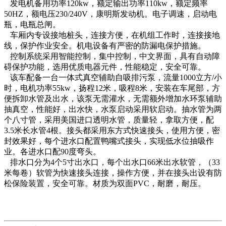
发电机备用功率120kw，额定输出功率110kw，额定频率
50HZ，额电压230/240V，康明斯发动机。电子调速，启动电
瓶，电瓶总闸。
车厢内专设接地桩头，连接方便，在机组工作时，连接接地
线，保护作业安全。机电设备有严密的防漏电保护措施。
控制系统采用智能控制，集中控制，中文界面，具有自动障
碍保护功能，选用优质电器元件，性能稳定，安全可靠。
该车配备一台一体式真空辅助自吸排污泵，流量1000立方/小
时，电机功率55kw，扬程12米，吸程8米，安装在车尾部，方
便拆卸水管及出水，该泵无需灌水，无需额外增加水环泵辅助
抽真空，性能好，出水快，水泵启动采用软启动。抽水管为两
个八寸管，采用美国进口透明水管，质量轻，拿取方便，配
3.5米长水管4根。接头都采用东方式快速接头，使用方便，密
封效果好，每个进水口配置鸭嘴式接头，实现低水位抽吸作
业。各进水口配90度弯头。
排水口分为4个5寸出水口，每个出水口66米出水软管，（33
米每卷）软管为快速接头连接，操作方便，并在接头出设有防
松保险装置，安全可靠。材质为双面PVC，耐磨，耐压。