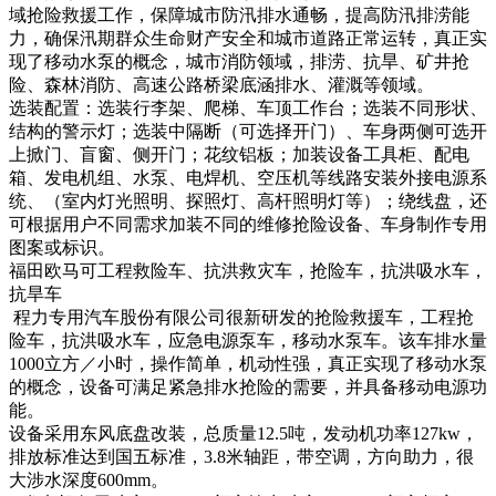
域抢险救援工作，保障城市防汛排水通畅，提高防汛排涝能
力，确保汛期群众生命财产安全和城市道路正常运转，真正实
现了移动水泵的概念，城市消防领域，排涝、抗旱、矿井抢
险、森林消防、高速公路桥梁底涵排水、灌溉等领域。
选装配置：选装行李架、爬梯、车顶工作台；选装不同形状、
结构的警示灯；选装中隔断（可选择开门）、车身两侧可选开
上掀门、盲窗、侧开门；花纹铝板；加装设备工具柜、配电
箱、发电机组、水泵、电焊机、空压机等线路安装外接电源系
统、（室内灯光照明、探照灯、高杆照明灯等）；绕线盘，还
可根据用户不同需求加装不同的维修抢险设备、车身制作专用
图案或标识。
福田欧马可工程救险车、抗洪救灾车，抢险车，抗洪吸水车，
抗旱车
程力专用汽车股份有限公司很新研发的抢险救援车，工程抢
险车，抗洪吸水车，应急电源泵车，移动水泵车。该车排水量
1000立方／小时，操作简单，机动性强，真正实现了移动水泵
的概念，设备可满足紧急排水抢险的需要，并具备移动电源功
能。
设备采用东风底盘改装，总质量12.5吨，发动机功率127kw，
排放标准达到国五标准，3.8米轴距，带空调，方向助力，很
大涉水深度600mm。