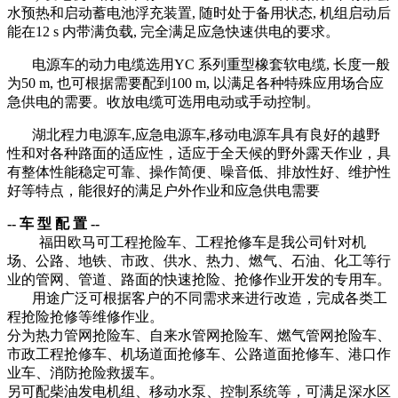
水预热和启动蓄电池浮充装置, 随时处于备用状态, 机组启动后
能在12 s 内带满负载, 完全满足应急快速供电的要求。
电源车的动力电缆选用YC 系列重型橡套软电缆, 长度一般
为50 m, 也可根据需要配到100 m, 以满足各种特殊应用场合应
急供电的需要。收放电缆可选用电动或手动控制。
湖北程力电源车,应急电源车,移动电源车具有良好的越野
性和对各种路面的适应性，适应于全天候的野外露天作业，具
有整体性能稳定可靠、操作简便、噪音低、排放性好、维护性
好等特点，能很好的满足户外作业和应急供电需要
-- 车 型 配 置 --
福田欧马可
工程抢险车、工程抢修车是我公司针对机
场、公路、地铁、市政、供水、热力、燃气、石油、化工等行
业的管网、管道、路面的快速抢险、抢修作业开发的专用车。
用途广泛可根据客户的不同需求来进行改造，完成各类工
程抢险抢修等维修作业。
分为热力管网抢险车、自来水管网抢险车、燃气管网抢险车、
市政工程抢修车、机场道面抢修车、公路道面抢修车、港口作
业车、消防抢险救援车。
另可配柴油发电机组、移动水泵、控制系统等，可满足深水区