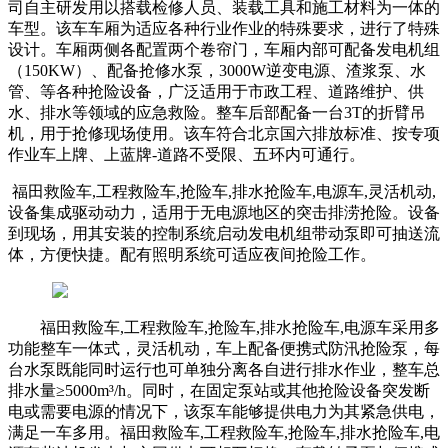
司自主研发用以搭载检修人员、装载工具和施工材料为一体的
车型。该车车厢为适应各种行业作业的特殊要求，进行了特殊
设计。车厢两侧各配置两个卷帘门，车厢内部可配备发电机组
（150KW）、配备抢修水泵，3000W逆变电源、渣浆泵、水
管、等各种抢险设备，广泛适用于市政工程、道路维护、供
水、排水等领域的应急救险。整车后部配备一台3T的折臂吊
机，用于抢修现场使用。该车符合北京国六排放标准、按专项
作业车上牌、上蓝牌-道路不受限、五环内可通行。
福田救险车,工程救险车,抢险车,排水抢险车,电源车,灵活机动,
设备集成驱动动力，适用于无电源地区的突击排涝抢险。设备
到现场，用其安装的控制系统启动发电机组带动泵即可抽送流
体，方便快捷。配有照明系统可适应夜间抢险工作。
福田救险车,工程救险车,抢险车,排水抢险车,电源车采用多
功能整车一体式，灵活机动，车上配备便携式防汛抢险泵，每
台水泵既能同时运行也可单独分离各自进行排水作业，整车总
排水量≥5000m³/h。同时，在固定泵站或其他抢险设备突发断
电或需要电源的情况下，该泵车能够提供电力为其紧急供电，
满足一车多用。福田救险车,工程救险车,抢险车,排水抢险车,电