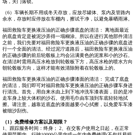
场，关门落锁。
（6）车辆长期不用或冬天存放，应放尽罐体、泵内及管路内
余水，存放时应停放在车棚内，擦试干净，以避免暴晒雨淋。
福田救险车更换液压油的正确步骤底盘的清洁： 离地面最近
的底盘肯定是被泥沙弄得一塌糊涂。所以在进行其他部件清洁
之前，我们先要对福田救险车更换液压油的正确步骤的底盘进
行一个全面的清洁。经过泥泞道路后，福田救险车更换液压油
的正确步骤的前后轮毂板上均会沾满黄色的泥浆和小的沙石。
在清洁时需用高压水枪放到轮毂板下方，高压水枪的喷水方向
朝轮毂板方向，这样才能有效清除附着在轮毂板上的。
福田救险车更换液压油的正确步骤漆面的清洁： 完成了底盘
的清洁，我们即可对福田救险车更换液压油的正确步骤车身进
行清洗。首先，用自来水由上到下地冲洗车漆表面，目的是冲
走车身上较大体积的沙石。使用毛巾由车顶到车底轻轻地拭
擦。请注意，越靠近底盘的漆面越要小心拭擦，以免爱车车漆
被细沙刮伤。
（1）免费维修方案以及期限？
1、跟踪服务时间：终身； 2、在交客户使用之日起，在正常
使用范围内，行驶10000公里内或一年内免费修理(不包括易损