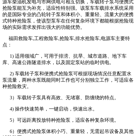
源车柴油机发电与市网供电可相互切换，车载转子泵与便携式
抢险泵能互为补充，适应性特别强。该泵车车载排水系统采用
的是国际专业的凸轮转子泵和体积小、重量轻、流量大的便携
式特种抢险泵，使该型泵车在任何复杂环境下都能根据抢险现
场的实际需求发挥出强大的功能优势。
福田
救险车,工程救险车,抢险车,排水抢险车,电源车
主要特
点：
1) 适用领域广，可用于排涝、抗旱、城市道路、地下车
库、高速公路隧道排水，以及固定泵站的临时供电。
2) 车载转子泵和便携式抢险泵可根据现场情况任意配置水
泵流量，两种水泵既能同时工作也可分别独立工作，可适应各
种抢险救灾。
3）车载转子泵具有高效、无堵塞、防缠绕的特点。
4) 操作快速简单，一键启动，快速出水。
5）可远距离投放特种抢险泵，适应各种复杂环境。
6）便携式抢险泵体积小巧、重量轻，无需起吊设备及其他