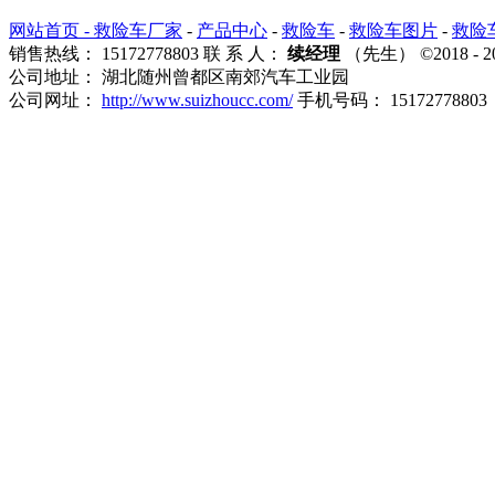
网站首页 -
救险车厂家
-
产品中心
-
救险车
-
救险车图片
-
救险
销售热线： 15172778803 联 系 人：
续经理
（先生） ©2018
公司地址： 湖北随州曾都区南郊汽车工业园
公司网址：
http://www.suizhoucc.com/
手机号码： 15172778803