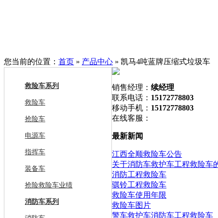
您当前的位置：
首页
»
产品中心
» 凯马4吨蓝牌压缩式垃圾车
救险车系列
销售经理：
续经理
联系电话：
15172778803
救险车
移动手机：
15172778803
在线客服：
抢险车
电源车
最新新闻
指挥车
江西全顺救险车公告
关于消防车救护车工程救险车
装备车
消防工程救险车
骐铃工程救险车
抢险救险车业绩
救险车使用年限
消防车系列
救险车图片
警车救护车消防车工程救险车