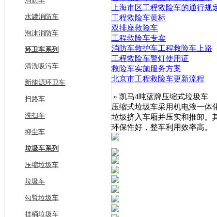
消防车
上海市区工程救险车的通行规
水罐消防车
工程救险车黄标
双排座救险车
泡沫消防车
工程救险车专卖
消防车救护车工程救险车上路
环卫车系列
工程救险车警灯使用证
清洗吸污车
救险车实施服务方案
北京市工程救险车更新流程
新能源环卫车
» 凯马4吨蓝牌压缩式垃圾车
扫路车
压缩式垃圾车采用机电液一体
洗扫车
垃圾挤入车厢并压实和推卸。
环保性好，整车利用效率高。
抑尘车
垃圾车系列
压缩垃圾车
垃圾车
勾臂垃圾车
挂桶垃圾车