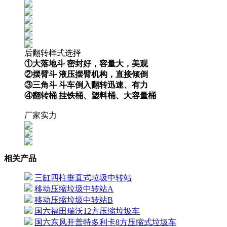
后翻转样式选择
①大落地斗 密封好，容量大，美观
②摆臂斗 液压摆臂机构，直接倾倒
③三角斗 斗车倒入翻转迅速、有力
④翻转桶 挂铁桶、塑料桶、大容量桶
厂家实力
相关产品
三缸四柱垂直式垃圾中转站
移动压缩垃圾中转站A
移动压缩垃圾中转站B
国六福田瑞沃12方压缩垃圾车
国六东风开普特多利卡8方压缩式垃圾车