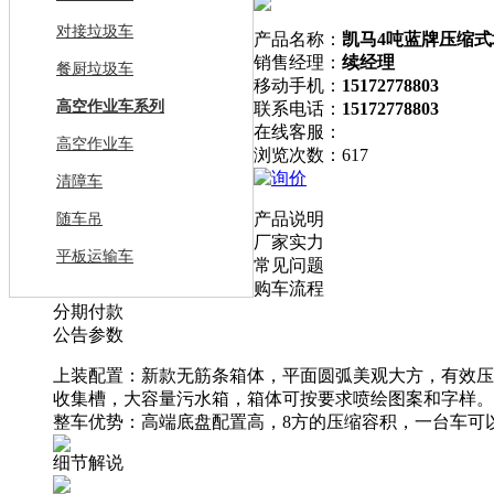
对接垃圾车
产品名称：
凯马4吨蓝牌压缩式
销售经理：
续经理
餐厨垃圾车
移动手机：
15172778803
高空作业车系列
联系电话：
15172778803
在线客服：
高空作业车
浏览次数：617
短信询价
清障车
产品说明
随车吊
厂家实力
平板运输车
常见问题
购车流程
分期付款
公告参数
上装配置：新款无筋条箱体，平面圆弧美观大方，有效压
收集槽，大容量污水箱，箱体可按要求喷绘图案和字样。
整车优势：高端底盘配置高，8方的压缩容积，一台车可
细节解说