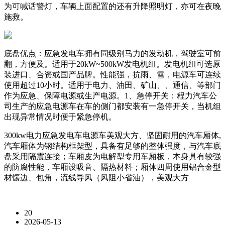
为可喊话警灯，车辆上面配置的还有升降照明灯，亦可在夜晚
施救。
底盘优点：应急发电车拥有同级别马力的发动机，驾驶室可前
翻，方便及。适用于20kW~500kW发电机组。发电机组可选原
装进口、合资或国产品牌。性能强，抗雨、雪，电源车可连续
使用超过10小时。适用于电力、油田、矿山、、通信、等部门
作为应急、保障电源或生产电源。1、急停开关：程力汽车公
司生产的应急电源车在车的侧门都安装有一急停开关，当机组
出现异常情况时便于紧急停机。
300kw电力应急发电车电源车美观大方、坚固耐用的汽车厢体,
汽车厢体为钢结构框架型，具备有足够的整体强度，与汽车底
盘采用隔震连接；车厢皮为电解型专用车厢板，本身具有较强
的防腐性能，车厢设吸音、隔热材料；厢体四周使用铝合金型
材镶边、包角，流线导风（风阻小省油），美观大方
20
2026-05-13