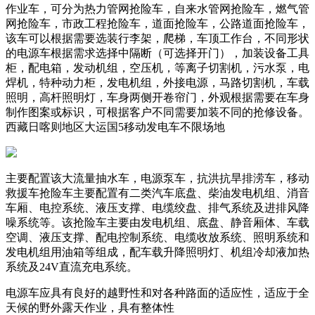
作业车，可分为热力管网抢险车，自来水管网抢险车，燃气管
网抢险车，市政工程抢险车，道面抢险车，公路道面抢险车，
该车可以根据需要选装行李架，爬梯，车顶工作台，不同形状
的电源车根据需求选择中隔断（可选择开门），加装设备工具
柜，配电箱，发动机组，空压机，等离子切割机，污水泵，电
焊机，特种动力柜，发电机组，外接电源，马路切割机，车载
照明，高杆照明灯，车身两侧开卷帘门，外观根据需要在车身
制作图案或标识，可根据客户不同需要加装不同的抢修设备。
西藏日喀则地区大运国5移动发电车不限场地
主要配置该大流量抽水车，电源泵车，抗洪抗旱排涝车，移动
救援车抢险车主要配置有二类汽车底盘、柴油发电机组、消音
车厢、电控系统、液压支撑、电缆绞盘、排气系统及进排风降
噪系统等。该抢险车主要由发电机组、底盘、静音厢体、车载
空调、液压支撑、配电控制系统、电缆收放系统、照明系统和
发电机组用油箱等组成，配车载升降照明灯、机组冷却液加热
系统及24V直流充电系统。
电源车应具有良好的越野性和对各种路面的适应性，适应于全
天候的野外露天作业，具有整体性