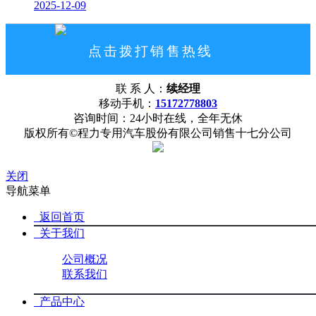
2025-12-09
点击拨打销售热线
15172778803
联 系 人：
续经理
网站首页
公司概况
联系我们
移动手机：
15172778803
咨询时间：24小时在线，全年无休
版权所有©程力专用汽车股份有限公司销售十七分公司
关闭
导航菜单
返回首页
关于我们
公司概况
联系我们
产品中心