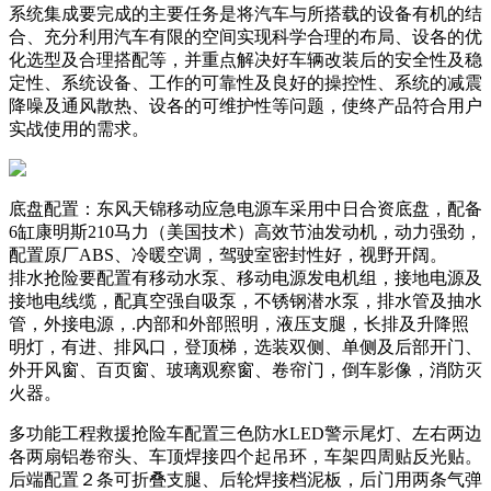
系统集成要完成的主要任务是将汽车与所搭载的设备有机的结
合、充分利用汽车有限的空间实现科学合理的布局、设各的优
化选型及合理搭配等，并重点解决好车辆改装后的安全性及稳
定性、系统设备、工作的可靠性及良好的操控性、系统的减震
降噪及通风散热、设各的可维护性等问题，使终产品符合用户
实战使用的需求。
底盘配置：东风天锦移动应急电源车采用中日合资底盘，配备
6缸康明斯210马力（美国技术）高效节油发动机，动力强劲，
配置原厂ABS、冷暖空调，驾驶室密封性好，视野开阔。
排水抢险要配置有移动水泵、移动电源发电机组，接地电源及
接地电线缆，配真空强自吸泵，不锈钢潜水泵，排水管及抽水
管，外接电源，.内部和外部照明，液压支腿，长排及升降照
明灯，有进、排风口，登顶梯，选装双侧、单侧及后部开门、
外开风窗、百页窗、玻璃观察窗、卷帘门，倒车影像，消防灭
火器。
多功能工程救援抢险车配置三色防水LED警示尾灯、左右两边
各两扇铝卷帘头、车顶焊接四个起吊环，车架四周贴反光贴。
后端配置２条可折叠支腿、后轮焊接档泥板，后门用两条气弹