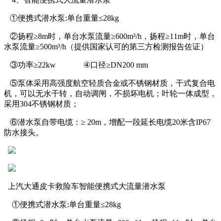
①便携式潜水泵:单台重量≤28kg
②扬程≥8m时，单台水泵流量≥600m³/h，扬程≥11m时，单台
水泵流量≥500m³/h（提供国家认可的第三方检测报告佐证）
③功率≥22kw
④口径≥DN200 mm
⑤泵体采用高强度航空轻质合金或不锈钢材质，干式复合电
机，可以无水干转，自动调闸，不损坏电机；叶轮一体成型，
采用304不锈钢材质；
⑥潜水泵自带电缆：≥ 20m，增配一段延长电缆20米含IP67
防水接头。
上汽大通皮卡救险车智能便携式大流量潜水泵
①便携式潜水泵:单台重量≤28kg