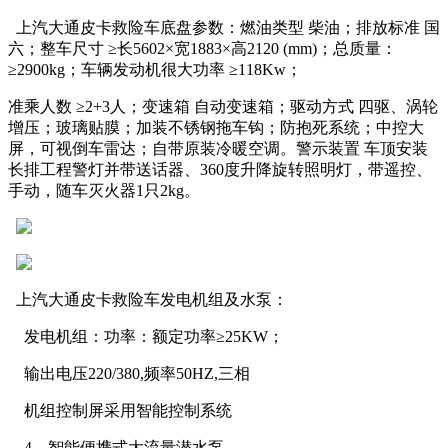
上汽大通皮卡救险车底盘参数：燃油类型 柴油；排放标准 国
六；整车尺寸 ≥长5602×宽1883×高2120 (mm)；总质量：
≥2900kg；车辆发动机很大功率 ≥118Kw；
准乘人数 ≥2+3人；变速箱 自动变速箱；驱动方式 四驱、涡轮
增压；玻璃贴膜；加装不锈钢拖车钩；防抱死系统；中控大
屏，可视倒车雷达；自带原装冷暖空调。警示装置 车顶安装
长排工程警灯并带送话器、360度升降旋转照明灯，带遥控、
手动，随车灭火器1只2kg。
上汽大通皮卡救险车发电机组及水泵：
发电机组：功率：额定功率≥25KW；
输出电压220/380,频率50HZ,三相
机组控制屏采用智能控制系统
4、智能便携式大流量潜水泵