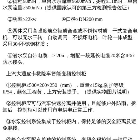
②扬程≥8m时，单台水泵流量≥600m³/h，扬程≥11m时，单台
水泵流量≥500m³/h（提供国家认可的第三方检测报告佐证）
③功率≥22kw
④口径≥DN200 mm
⑤泵体采用高强度航空轻质合金或不锈钢材质，干式复合电
机，可以无水干转，自动调闸，不损坏电机；叶轮一体成型，
采用304不锈钢材质；
⑥潜水泵自带电缆：≥ 20m，增配一段延长电缆20米含IP67
防水接头。
上汽大通皮卡救险车智能变频控制柜
①控制柜≤500×260×250（mm），重量≤15kg,防护等级
IP54，颜色工程黄，上方安装提手。（提供实物图片说明）
②控制柜应可与汽车快速分离并使用，且能够户外防雨。拆
卸后，控制柜可以使用市电供电正常工作。
③水泵控制系统集成于控制柜内，保持足够的安全距离及避
免混接。
④每台水泵配有单独的控制系统，变频全程控制,一键启动，