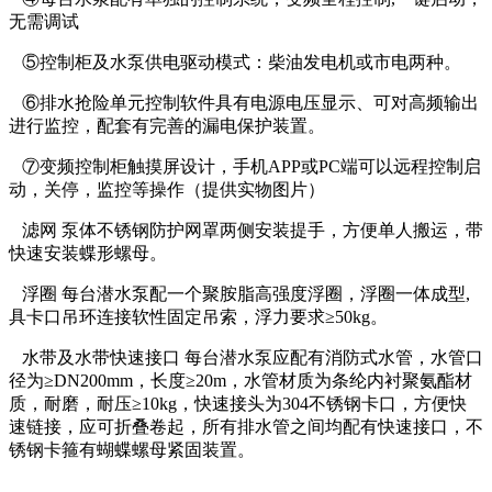
无需调试
⑤控制柜及水泵供电驱动模式：柴油发电机或市电两种。
⑥排水抢险单元控制软件具有电源电压显示、可对高频输出
进行监控，配套有完善的漏电保护装置。
⑦变频控制柜触摸屏设计，手机APP或PC端可以远程控制启
动，关停，监控等操作（提供实物图片）
滤网 泵体不锈钢防护网罩两侧安装提手，方便单人搬运，带
快速安装蝶形螺母。
浮圈 每台潜水泵配一个聚胺脂高强度浮圈，浮圈一体成型,
具卡口吊环连接软性固定吊索，浮力要求≥50kg。
水带及水带快速接口 每台潜水泵应配有消防式水管，水管口
径为≥DN200mm，长度≥20m，水管材质为条纶内衬聚氨酯材
质，耐磨，耐压≥10kg，快速接头为304不锈钢卡口，方便快
速链接，应可折叠卷起，所有排水管之间均配有快速接口，不
锈钢卡箍有蝴蝶螺母紧固装置。