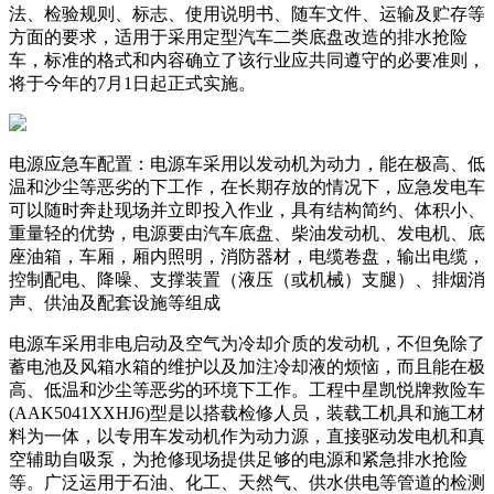
法、检验规则、标志、使用说明书、随车文件、运输及贮存等
方面的要求，适用于采用定型汽车二类底盘改造的排水抢险
车，标准的格式和内容确立了该行业应共同遵守的必要准则，
将于今年的7月1日起正式实施。
电源应急车配置：电源车采用以发动机为动力，能在极高、低
温和沙尘等恶劣的下工作，在长期存放的情况下，应急发电车
可以随时奔赴现场并立即投入作业，具有结构简约、体积小、
重量轻的优势，电源要由汽车底盘、柴油发动机、发电机、底
座油箱，车厢，厢内照明，消防器材，电缆卷盘，输出电缆，
控制配电、降噪、支撑装置（液压（或机械）支腿）、排烟消
声、供油及配套设施等组成
电源车采用非电启动及空气为冷却介质的发动机，不但免除了
蓄电池及风箱水箱的维护以及加注冷却液的烦恼，而且能在极
高、低温和沙尘等恶劣的环境下工作。工程中星凯悦牌救险车
(AAK5041XXHJ6)型是以搭载检修人员，装载工机具和施工材
料为一体，以专用车发动机作为动力源，直接驱动发电机和真
空辅助自吸泵，为抢修现场提供足够的电源和紧急排水抢险
等。广泛运用于石油、化工、天然气、供水供电等管道的检测