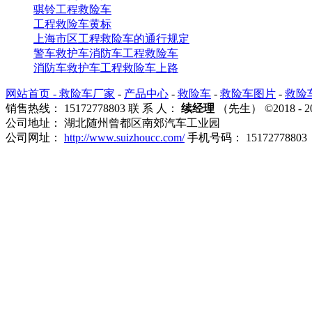
骐铃工程救险车
工程救险车黄标
上海市区工程救险车的通行规定
警车救护车消防车工程救险车
消防车救护车工程救险车上路
网站首页 -
救险车厂家
-
产品中心
-
救险车
-
救险车图片
-
救险
销售热线： 15172778803 联 系 人：
续经理
（先生） ©2018
公司地址： 湖北随州曾都区南郊汽车工业园
公司网址：
http://www.suizhoucc.com/
手机号码： 15172778803