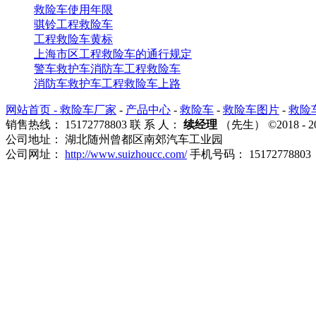
救险车使用年限
骐铃工程救险车
工程救险车黄标
上海市区工程救险车的通行规定
警车救护车消防车工程救险车
消防车救护车工程救险车上路
网站首页 -
救险车厂家
-
产品中心
-
救险车
-
救险车图片
-
救险
销售热线： 15172778803 联 系 人：
续经理
（先生） ©2018
公司地址： 湖北随州曾都区南郊汽车工业园
公司网址：
http://www.suizhoucc.com/
手机号码： 15172778803