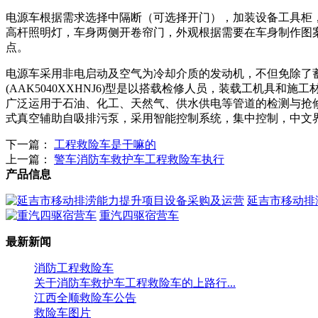
电源车根据需求选择中隔断（可选择开门），加装设备工具柜
高杆照明灯，车身两侧开卷帘门，外观根据需要在车身制作图
点。
电源车采用非电启动及空气为冷却介质的发动机，不但免除了
(AAK5040XXHNJ6)型是以搭载检修人员，装载工机
广泛运用于石油、化工、天然气、供水供电等管道的检测与抢
式真空辅助自吸排污泵，采用智能控制系统，集中控制，中文
下一篇：
工程救险车是干嘛的
上一篇：
警车消防车救护车工程救险车执行
产品信息
延吉市移动排
重汽四驱宿营车
最新新闻
消防工程救险车
关于消防车救护车工程救险车的上路行...
江西全顺救险车公告
救险车图片