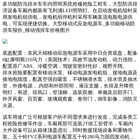
多功能防汛排水车车内照明系统抢修抢险工程车，大型防洪排
涝设备车厢内都装有飞利浦LED照明灯。在启动发电机组时采
用发电机组供电，发电机组停机时采用车辆直流电瓶电源供
电，可实现便捷切换。大型移动式应急电源车_多功能移动防
洪车报价_移动强排车价格图片
底盘配置：东风天锦移动应急电源车采用中日合资底盘，配备
6缸康明斯210马力（美国技术）高效节油发动机，动力强劲，
配置原厂ABS、冷暖空调，驾驶室密封性好，视野开阔。
排水抢险要配置有移动水泵、移动电源发电机组，接地电源及
接地电线缆，配真空强自吸泵，不锈钢潜水泵，排水管及抽水
管，外接电源，.内部和外部照明，液压支腿，长排及升降照
明灯，有进、排风口，登顶梯，选装双侧、单侧及后部开门、
外开风窗、百页窗、玻璃观察窗、卷帘门，倒车影像，消防灭
火器。
该车用途广泛可根据客户的不同需求来进行改造，完成各类工
程抢险抢修等作业，车厢尾部可选装2T徐工折臂吊，车厢内
大件设备可以从箱体顶盖进出，同时救援现场设备和重物吊
装。五十铃FVZ系列电源车配置五十铃280马力国四发动机，