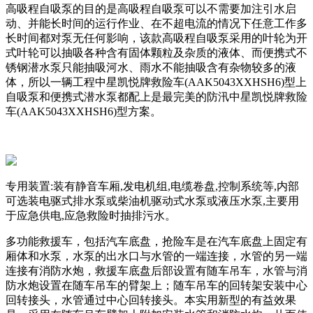
高吸程自吸泵的目的是高吸程自吸泵可以不需要加注引水启
动、并能长时间的运行作业、在不超电流的情况下任意工作多
长时间都对泵无任何影响，该款高吸程自吸泵采用的叶轮为开
式叶轮可以抽吸各种含有固体颗粒及杂质的液体、而便携式不
锈钢潜水泵只能抽吸河水、雨水不能抽吸含有杂物较多的液
体，所以一辆工程中星凯悦牌救险车(AAK5043XXHSH6)型上
自吸泵和便携式潜水泵都配上是最完美的防汛中星凯悦牌救险
车(AAK5043XXHSH6)型方案。
专用装置:装有静音车厢,发电机组,电缆卷盘,控制系统等,内部
可选装电驱式排水泵或柴油机驱动式水泵或液压水泵,主要用
于应急供电,应急救险时抽排污水。
多功能救援车，包括汽车底盘，抢险车是在汽车底盘上固定有
厢体和水泵，水泵的出水口与水管的一端连接，水管的另一端
连接有消防水炮，救援车底盘后部设置有随车吊车，水管与消
防水炮设置在随车吊车的臂架上；随车吊车的回转架安装中心
回转接头，水管通过中心回转接头。本实用新型的有益效果